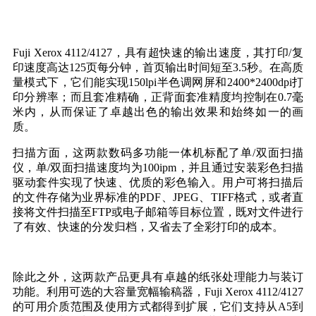
Fuji Xerox 4112/4127，具有超快速的输出速度，其打印/复
印速度高达125页每分钟，首页输出时间短至3.5秒。在高质
量模式下，它们能实现150lpi半色调网屏和2400*2400dpi打
印分辨率；而且套准精确，正背面套准精度均控制在0.7毫
米内，从而保证了卓越出色的输出效果和始终如一的画
质。
扫描方面，这两款数码多功能一体机标配了单/双面扫描
仪，单/双面扫描速度均为100ipm，并且通过安装彩色扫描
驱动套件实现了快速、优质的彩色输入。用户可将扫描后
的文件存储为业界标准的PDF、JPEG、TIFF格式，或者直
接将文件扫描至FTP或电子邮箱等目标位置，既对文件进行
了有效、快速的分发归档，又省去了全彩打印的成本。
除此之外，这两款产品更具有卓越的纸张处理能力与装订
功能。利用可选的大容量宽幅输稿器，Fuji Xerox 4112/4127
的可用介质范围及使用方式都得到扩展，它们支持从A5到